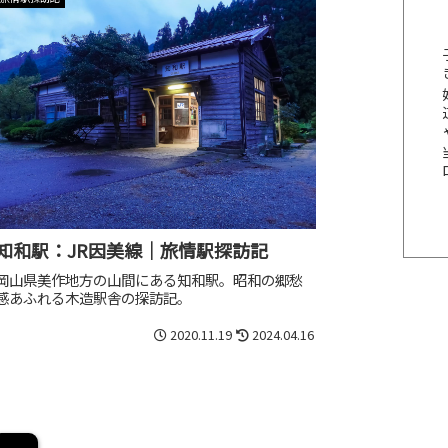
知和駅：JR因美線｜旅情駅探訪記
岡山県美作地方の山間にある知和駅。昭和の郷愁
感あふれる木造駅舎の探訪記。
2020.11.19
2024.04.16