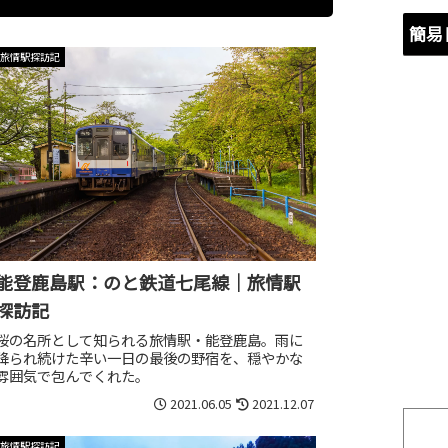
簡易
旅情駅探訪記
能登鹿島駅：のと鉄道七尾線｜旅情駅
探訪記
桜の名所として知られる旅情駅・能登鹿島。雨に
降られ続けた辛い一日の最後の野宿を、穏やかな
雰囲気で包んでくれた。
2021.06.05
2021.12.07
旅情駅探訪記