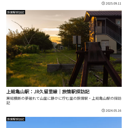
2025.09.11
旅情駅探訪記
上総亀山駅：JR久留里線｜旅情駅探訪記
房総横断の夢破れて山里に静かに佇む里の旅情駅・上総亀山駅の探訪
記
2024.05.16
旅情駅探訪記