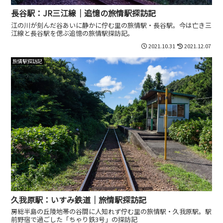
長谷駅：JR三江線｜追憶の旅情駅探訪記
江の川が刻んだ谷あいに静かに佇む里の旅情駅・長谷駅。今は亡き三
江線と長谷駅を偲ぶ追憶の旅情駅探訪記。
2021.10.31
2021.12.07
旅情駅探訪記
久我原駅：いすみ鉄道｜旅情駅探訪記
房総半島の丘陵地帯の谷間に人知れず佇む里の旅情駅・久我原駅。駅
前野宿で過ごした「ちゃり鉄3号」の探訪記