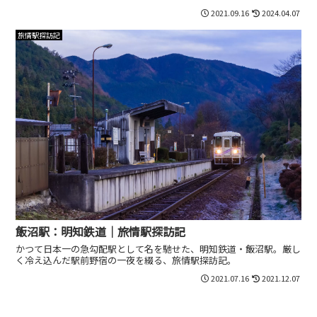
2021.09.16
2024.04.07
旅情駅探訪記
飯沼駅：明知鉄道｜旅情駅探訪記
かつて日本一の急勾配駅として名を馳せた、明知鉄道・飯沼駅。厳し
く冷え込んだ駅前野宿の一夜を綴る、旅情駅探訪記。
2021.07.16
2021.12.07