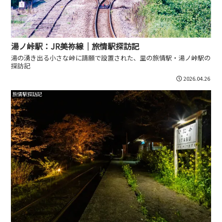
湯ノ峠駅：JR美祢線｜旅情駅探訪記
湯の湧き出る小さな峠に請願で設置された、里の旅情駅・湯ノ峠駅の
探訪記
2026.04.26
旅情駅探訪記