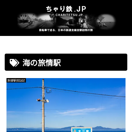
海の旅情駅
旅情駅探訪記