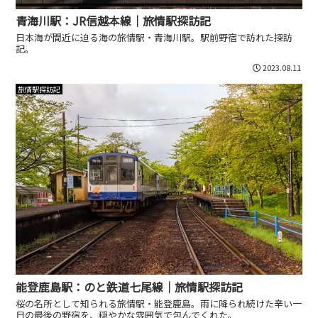
青海川駅：JR信越本線｜旅情駅探訪記
日本海が間近に迫る海の旅情駅・青海川駅。駅前野宿で訪れた探訪
記。
2023.08.11
旅情駅探訪記
能登鹿島駅：のと鉄道七尾線｜旅情駅探訪記
桜の名所として知られる旅情駅・能登鹿島。雨に降られ続けた辛い一
日の最後の野宿を、穏やかな雰囲気で包んでくれた。