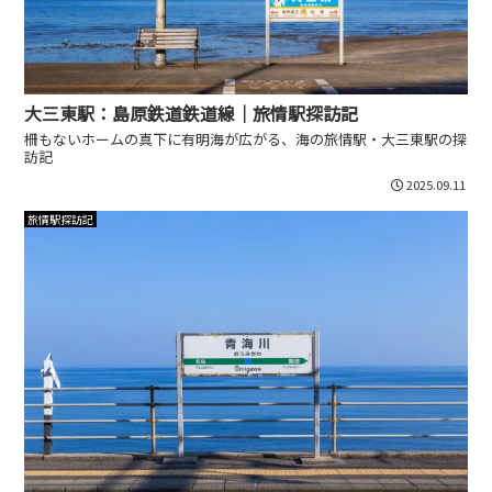
大三東駅：島原鉄道鉄道線｜旅情駅探訪記
柵もないホームの真下に有明海が広がる、海の旅情駅・大三東駅の探
訪記
2025.09.11
旅情駅探訪記