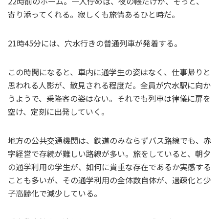
22時前のホーム。一人佇めば、夜の帳だけが、そっと、
寄り添ってくれる。寂しくも旅情あるひと時だ。
21時45分には、穴水行きの普通列車が発着する。
この時間になると、車内に通学生の姿はなく、仕事帰りと
思われる人影が、散見される程度だ。全員が穴水駅に向か
うようで、乗降客の姿はない。それでも列車は律儀に扉を
空け、定刻に出発していく。
地方の公共交通機関は、鉄道のみならずバス路線でも、赤
字経営で存続が難しい路線が多い。旅をしていると、朝夕
の通学利用の学生が、如何に貴重な存在であるか実感する
ことも多いが、その通学利用の全体数自体が、過疎化と少
子高齢化で減少している。