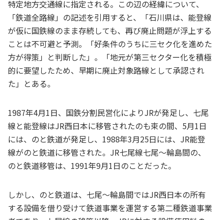
特定地方交通線に指定される。この辺の経緯について、
「鉄道全路線」の記述を引用すると、「石川県は、能登線
が仮に国鉄線のまま存続しても、再び廃止問題が浮上する
ことは不可避と予測。「好条件のうちに三セク化を進めた
方が得策」と判断した」。「地元が第三セクター化を積極
的に要望したため、早期に廃止対象路線として承認され
た」とある。
1987年4月1日、国鉄分割民営化によりJRが発足し、七尾
線と能登線はJR西日本に移管されたのも束の間、5月1日
には、のと鉄道が発足し、1988年3月25日には、JR能登
線がのと鉄道に移管された。JR七尾線七尾～輪島間の、
のと鉄道移管は、1991年9月1日のことだった。
しかし、のと鉄道は、七尾～輪島間ではJR西日本の所有
する設備を借り受けて鉄道事業を運営する第二種鉄道事業