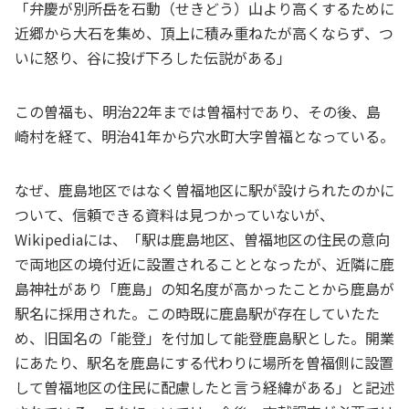
「弁慶が別所岳を石動（せきどう）山より高くするために
近郷から大石を集め、頂上に積み重ねたが高くならず、つ
いに怒り、谷に投げ下ろした伝説がある」
この曽福も、明治22年までは曽福村であり、その後、島
崎村を経て、明治41年から穴水町大字曽福となっている。
なぜ、鹿島地区ではなく曽福地区に駅が設けられたのかに
ついて、信頼できる資料は見つかっていないが、
Wikipediaには、「駅は鹿島地区、曽福地区の住民の意向
で両地区の境付近に設置されることとなったが、近隣に鹿
島神社があり「鹿島」の知名度が高かったことから鹿島が
駅名に採用された。この時既に鹿島駅が存在していたた
め、旧国名の「能登」を付加して能登鹿島駅とした。開業
にあたり、駅名を鹿島にする代わりに場所を曽福側に設置
して曽福地区の住民に配慮したと言う経緯がある」と記述