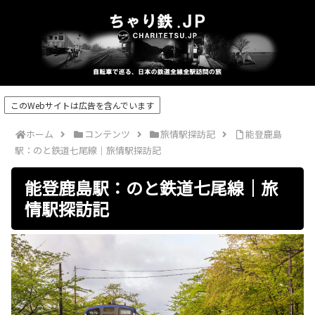
このWebサイトは広告を含んでいます
ホーム
コンテンツ
旅情駅探訪記
能登鹿島
駅：のと鉄道七尾線｜旅情駅探訪記
能登鹿島駅：のと鉄道七尾線｜旅
情駅探訪記