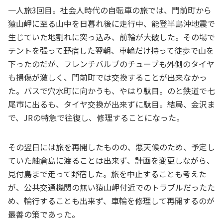
一人旅3回目。社会人時代の自転車の旅では、門前町から
猿山岬に至る山中を日暮れ後に走行中、能登半島沖地震で
生じていた地割れに突っ込み、前輪が大破した。その場で
テントを張って野宿した翌朝、車輪だけ持って徒歩で山を
下ったのだが、フレンチバルブのチューブも外側のタイヤ
も損傷が激しく、門前町では交換することが出来なかっ
た。バスで穴水町に向かうも、やはり駄目。のと鉄道で七
尾市に出るも、タイヤ交換が出来ずに駄目。結局、金沢ま
で、JRの特急で往復し、修理することになった。
その翌日には旅を再開したものの、悪天候のため、予定し
ていた舳倉島に渡ることは出来ず、計画を変更しながら、
見付島まで走って野宿した。旅を中止することも考えた
が、公共交通機関の無い猿山岬付近でのトラブルだったた
め、輪行することも出来ず、車輪を修理して再開するのが
最善の策であった。