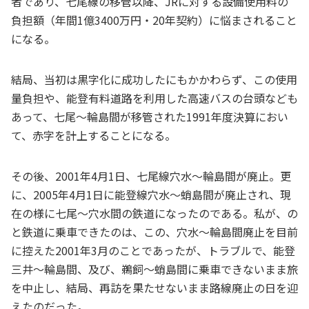
者であり、七尾線の移管以降、JRに対する設備使用料の
負担額（年間1億3400万円・20年契約）に悩まされること
になる。
結局、当初は黒字化に成功したにもかかわらず、この使用
量負担や、能登有料道路を利用した高速バスの台頭なども
あって、七尾～輪島間が移管された1991年度決算におい
て、赤字を計上することになる。
その後、2001年4月1日、七尾線穴水～輪島間が廃止。更
に、2005年4月1日に能登線穴水～蛸島間が廃止され、現
在の様に七尾～穴水間の鉄道になったのである。私が、の
と鉄道に乗車できたのは、この、穴水～輪島間廃止を目前
に控えた2001年3月のことであったが、トラブルで、能登
三井～輪島間、及び、鵜飼～蛸島間に乗車できないまま旅
を中止し、結局、再訪を果たせないまま路線廃止の日を迎
えたのだった。