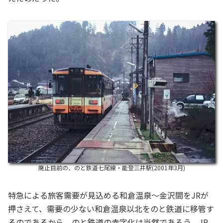
廃止目前の、のと鉄道七尾線・能登三井駅(2001年3月)
特急による旅客需要が見込める和倉温泉～金沢間をJRが
押さえて、需要の少ない和倉温泉以北をのと鉄道に移管す
るのであるから、のと鉄道の赤字化は当然であろう。JR