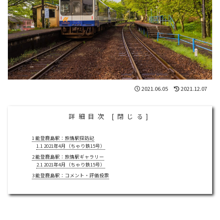
2021.06.05
2021.12.07
詳細目次
[
閉じる
]
1
能登鹿島駅：旅情駅探訪記
1.1
2021年4月（ちゃり鉄15号）
2
能登鹿島駅：旅情駅ギャラリー
2.1
2021年4月（ちゃり鉄15号）
3
能登鹿島駅：コメント・評価投票