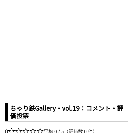
ちゃり鉄Gallery・vol.19：コメント・評
価投票
0
平均 0 / 5（評価数 0 件）