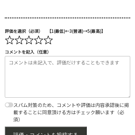
評価を選択（必須） 【1(最低)←3(普通)→5(最高)】
コメントを記入（任意）
スパム対策のため、コメントや評価は内容承認後に掲
載することに同意頂ける方はチェック願います（必
須）