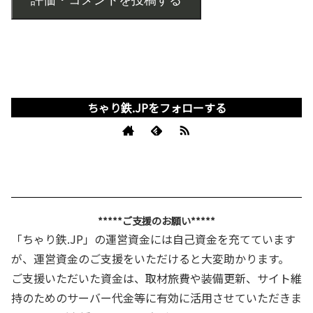
評価・コメントを投稿する
ちゃり鉄.JPをフォローする
*****ご支援のお願い*****
「ちゃり鉄.JP」の運営資金には自己資金を充てています
が、運営資金のご支援をいただけると大変助かります。
ご支援いただいた資金は、取材旅費や装備更新、サイト維
持のためのサーバー代金等に有効に活用させていただきま