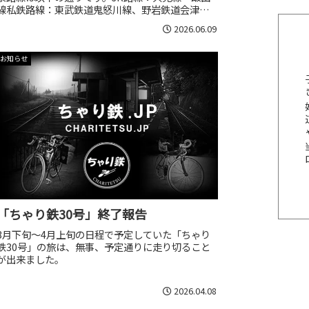
線私鉄路線：東武鉄道鬼怒川線、野岩鉄道会津鬼
怒川線、会津鉄道会津線駅前野宿：鬼怒川公園
2026.06.09
駅、男鹿高原駅、塔のへつり駅、塔寺駅、早戸
駅、会津塩沢駅、内ヶ巻駅、足滝駅、上境駅
お知らせ
「ちゃり鉄30号」終了報告
3月下旬～4月上旬の日程で予定していた「ちゃり
鉄30号」の旅は、無事、予定通りに走り切ること
が出来ました。
2026.04.08