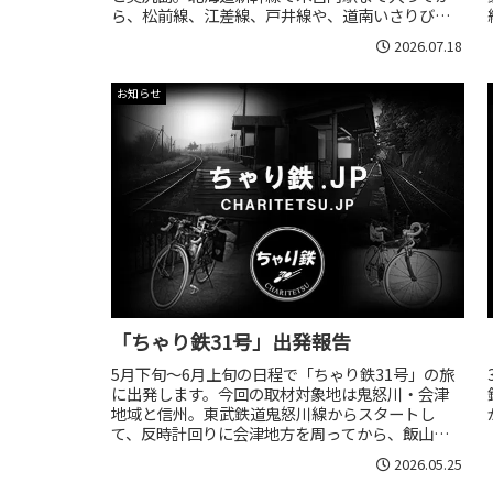
ら、松前線、江差線、戸井線や、道南いさりび鉄
道、函館市交通局（市電）全線、渡島海岸鉄道、
2026.07.18
大沼電鉄といった路線、廃線跡を巡ります。
お知らせ
「ちゃり鉄31号」出発報告
5月下旬～6月上旬の日程で「ちゃり鉄31号」の旅
に出発します。今回の取材対象地は鬼怒川・会津
地域と信州。東武鉄道鬼怒川線からスタートし
て、反時計回りに会津地方を周ってから、飯山線
沿線に入って長野まで走ります。
2026.05.25