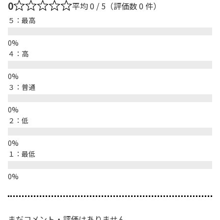
0
平均 0 / 5（評価数 0 件）
５：最高
４：高
３：普通
２：低
１：最低
まだコメント・評価はありません