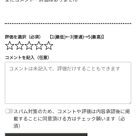
評価を選択（必須） 【1(最低)←3(普通)→5(最高)】
コメントを記入（任意）
スパム対策のため、コメントや評価は内容承認後に掲
載することに同意頂ける方はチェック願います（必
須）