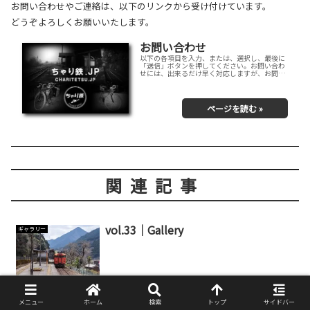
お問い合わせやご連絡は、以下のリンクから受け付けています。
どうぞよろしくお願いいたします。
お問い合わせ
以下の各項目を入力、または、選択し、最後に
「送信」ボタンを押してください。お問い合わ
せには、出来るだけ早く対応しますが、お問い
合わせ時の状況やお問い合わせの内容によって
は、必ずしも対応できませんので、予めご了承
願います。
関連記事
vol.33｜Gallery
ギャラリー
2023.01.04
vol.91｜Gallery
ギャラリー
メニュー
ホーム
検索
トップ
サイドバー