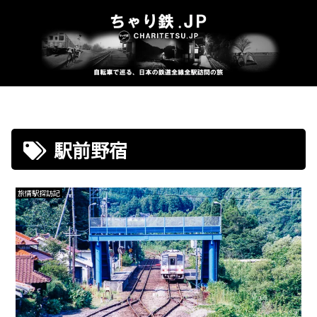
駅前野宿
旅情駅探訪記