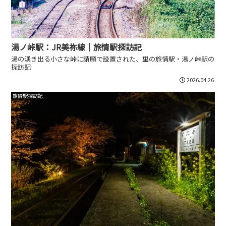
湯ノ峠駅：JR美祢線｜旅情駅探訪記
湯の湧き出る小さな峠に請願で設置された、里の旅情駅・湯ノ峠駅の
探訪記
2026.04.26
旅情駅探訪記