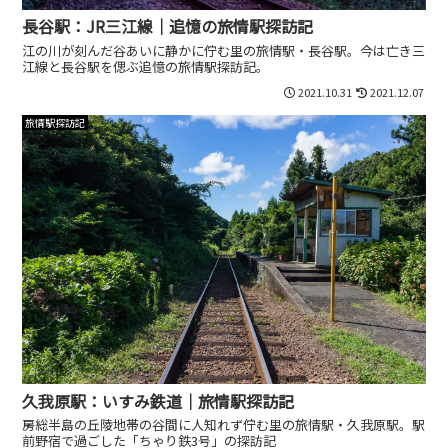
長谷駅：JR三江線｜追憶の旅情駅探訪記
江の川が刻んだ谷あいに静かに佇む里の旅情駅・長谷駅。今は亡き三
江線と長谷駅を偲ぶ追憶の旅情駅探訪記。
2021.10.31
2021.12.07
旅情駅探訪記
久我原駅：いすみ鉄道｜旅情駅探訪記
房総半島の丘陵地帯の谷間に人知れず佇む里の旅情駅・久我原駅。駅
前野宿で過ごした「ちゃり鉄3号」の探訪記