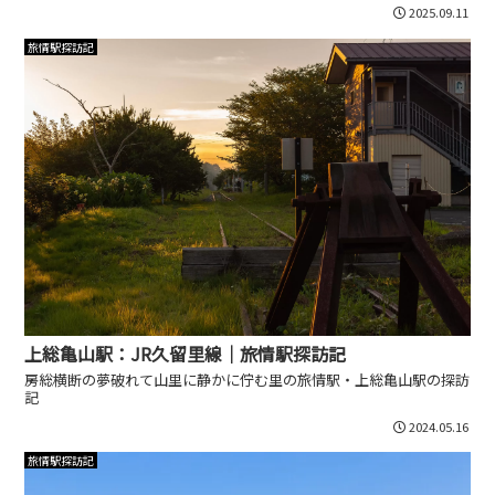
2025.09.11
旅情駅探訪記
上総亀山駅：JR久留里線｜旅情駅探訪記
房総横断の夢破れて山里に静かに佇む里の旅情駅・上総亀山駅の探訪
記
2024.05.16
旅情駅探訪記