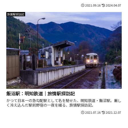
2021.09.16
2024.04.07
旅情駅探訪記
飯沼駅：明知鉄道｜旅情駅探訪記
かつて日本一の急勾配駅として名を馳せた、明知鉄道・飯沼駅。厳し
く冷え込んだ駅前野宿の一夜を綴る、旅情駅探訪記。
2021.07.16
2021.12.07