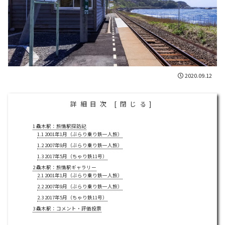
2020.09.12
詳細目次
[
閉じる
]
1
驫木駅：旅情駅探訪記
1.1
2001年1月（ぶらり乗り鉄一人旅）
1.2
2007年9月（ぶらり乗り鉄一人旅）
1.3
2017年5月（ちゃり鉄11号）
2
驫木駅：旅情駅ギャラリー
2.1
2001年1月（ぶらり乗り鉄一人旅）
2.2
2007年9月（ぶらり乗り鉄一人旅）
2.3
2017年5月（ちゃり鉄11号）
3
驫木駅：コメント・評価投票