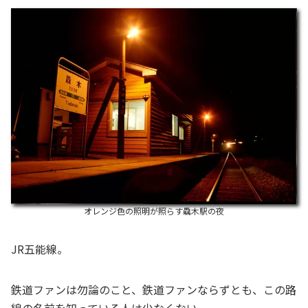
オレンジ色の照明が照らす驫木駅の夜
JR五能線。
鉄道ファンは勿論のこと、鉄道ファンならずとも、この路