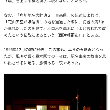
「驫」を上回る駅名漢字は現れないことだろう。
なお、「角川地名大辞典２ 青森県」の記述によれば、
「花山天皇が譲位後この地を通過した際に、従者の馬3頭
が暴れだしたのを見て斗斗ロ木を驫木にせよと言われて改
めたという伝説によるという（西津軽郡史）」とある。
1996年12月の旅に続き、この旅も、真冬の五能線となっ
たが、風鳴が響く驫木駅での一夜は、駅名由来の故事を思
い出させるに足る、旅情ある一夜であった。