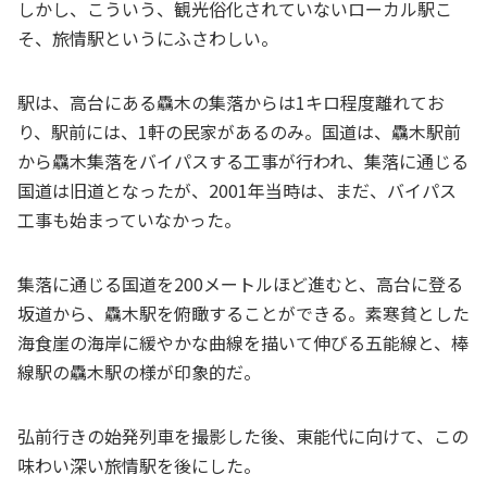
しかし、こういう、観光俗化されていないローカル駅こ
そ、旅情駅というにふさわしい。
駅は、高台にある驫木の集落からは1キロ程度離れてお
り、駅前には、1軒の民家があるのみ。国道は、驫木駅前
から驫木集落をバイパスする工事が行われ、集落に通じる
国道は旧道となったが、2001年当時は、まだ、バイパス
工事も始まっていなかった。
集落に通じる国道を200メートルほど進むと、高台に登る
坂道から、驫木駅を俯瞰することができる。素寒貧とした
海食崖の海岸に緩やかな曲線を描いて伸びる五能線と、棒
線駅の驫木駅の様が印象的だ。
弘前行きの始発列車を撮影した後、東能代に向けて、この
味わい深い旅情駅を後にした。