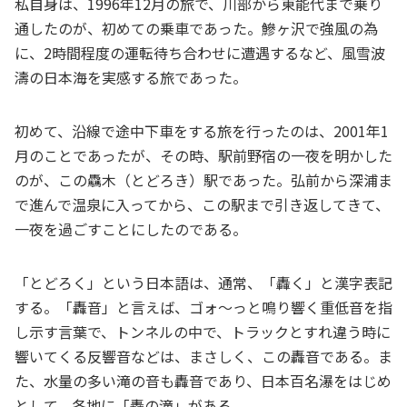
私自身は、1996年12月の旅で、川部から東能代まで乗り
通したのが、初めての乗車であった。鰺ヶ沢で強風の為
に、2時間程度の運転待ち合わせに遭遇するなど、風雪波
濤の日本海を実感する旅であった。
初めて、沿線で途中下車をする旅を行ったのは、2001年1
月のことであったが、その時、駅前野宿の一夜を明かした
のが、この驫木（とどろき）駅であった。弘前から深浦ま
で進んで温泉に入ってから、この駅まで引き返してきて、
一夜を過ごすことにしたのである。
「とどろく」という日本語は、通常、「轟く」と漢字表記
する。「轟音」と言えば、ゴォ～っと鳴り響く重低音を指
し示す言葉で、トンネルの中で、トラックとすれ違う時に
響いてくる反響音などは、まさしく、この轟音である。ま
た、水量の多い滝の音も轟音であり、日本百名瀑をはじめ
として、各地に「轟の滝」がある。