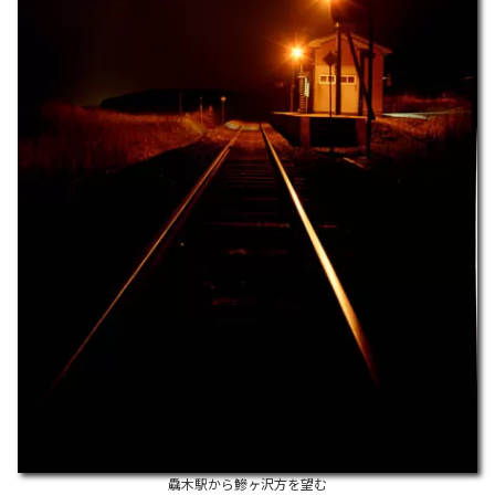
驫木駅から鰺ヶ沢方を望む