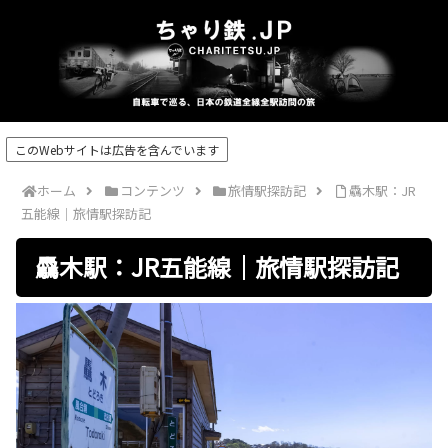
このWebサイトは広告を含んでいます
ホーム
コンテンツ
旅情駅探訪記
驫木駅：JR
五能線｜旅情駅探訪記
驫木駅：JR五能線｜旅情駅探訪記