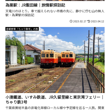
為栗駅：JR飯田線｜旅情駅探訪記
天竜川のほとり。車で越えられない吊橋の先に、静かに佇む山の無人
駅・為栗駅の探訪記
2023.02.17
2023.04.12
各駅停車「ちゃり鉄号」の旅
小湊鐵道、いすみ鉄道、JR久留里線と東京湾フェリー｜
ちゃり鉄3号
千葉県房総半島の非電化単線ローカル線や予定線を巡る一人旅。関東