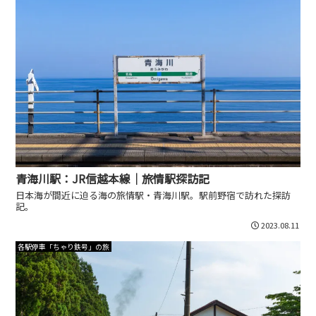
青海川駅：JR信越本線｜旅情駅探訪記
日本海が間近に迫る海の旅情駅・青海川駅。駅前野宿で訪れた探訪
記。
2023.08.11
各駅停車「ちゃり鉄号」の旅