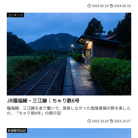
2024.02.24
2024.03.10
コンテンツ
JR福塩線・三江線｜ちゃり鉄6号
福塩線、三江線を走り繋いで、実現しなかった陰陽連絡の旅を楽しん
だ、「ちゃり鉄6号」の旅行記
2023.10.26
2023.10.27
旅情駅探訪記