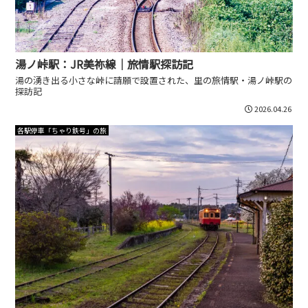
湯ノ峠駅：JR美祢線｜旅情駅探訪記
湯の湧き出る小さな峠に請願で設置された、里の旅情駅・湯ノ峠駅の
探訪記
2026.04.26
各駅停車「ちゃり鉄号」の旅