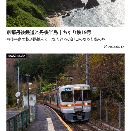
京都丹後鉄道と丹後半島｜ちゃり鉄19号
丹後半島の鉄道路線をくまなく巡る6泊7日のちゃり鉄の旅
2023.06.12
旅情駅探訪記