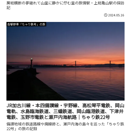
房総横断の夢破れて山里に静かに佇む里の旅情駅・上総亀山駅の探訪
記
2024.05.16
各駅停車「ちゃり鉄号」の旅
JR加古川線・本四備讃線・宇野線、高松琴平電鉄、岡山
電軌、水島臨海鉄道、三蟠鉄道、岡山臨港鉄道、下津井
電鉄、玉野市電鉄と瀬戸内海航路｜ちゃり鉄22号
備讃地域の鉄道路線や廃線跡と、瀬戸内海の島々を巡った「ちゃり鉄
22号」の旅の記録