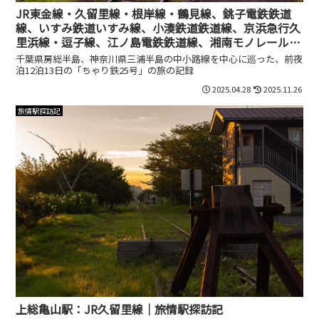
JR東金線・久留里線・根岸線・鶴見線、銚子電鉄鉄道
線、いすみ鉄道いすみ線、小湊鉄道鉄道線、京浜急行久
里浜線・逗子線、江ノ島電鉄鉄道線、湘南モノレール江
の島線、横浜シーサイドライン金沢シーサイドライン、
千葉県房総半島、神奈川県三浦半島の中小路線を中心に巡った、前夜
九十九里鉄道鉄道線、小湊鉄道鉄道線未成線、南総鉄道
泊12泊13日の「ちゃり鉄25号」の旅の記録
鉄道線、京浜急行久里浜線未成線・武山線未成線、改正
2025.04.28
2025.11.26
鉄道敷設法別表第47号線・第48号線｜ちゃり鉄25号
旅情駅探訪記
上総亀山駅：JR久留里線｜旅情駅探訪記