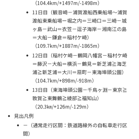
（104.4km/+1497m/-1498m）
11日目（観音崎－浦賀渡船西乗船場～浦賀
渡船東乗船場ー堀之内＝三崎口＝三崎－城
ヶ島－武山＝衣笠－逗子海岸－湘南江の島
＝大船－鎌倉＝稲村ケ崎）
（109.7km/+1887m/-1865m）
12日目（稲村ケ崎－鶴岡八幡宮－稲村ケ崎
＝藤沢－大船＝横浜－鶴見＝新芝浦≧海芝
浦≧新芝浦＝大川＝扇町－東海埠頭公園）
（104.7km/+898m/-918m）
13日目（東海埠頭公園－千鳥ヶ淵－東京≧
敦賀≧東舞鶴≧綾部≧福知山）
（20.3㎞/+126m/-129m）
見出凡例
－（通常走行区間：鉄道路線外の自転車走行区
間）