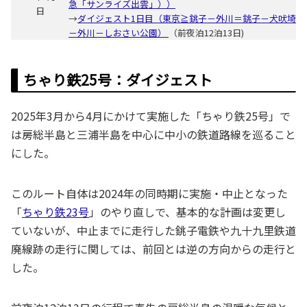
急「サンライズ出雲」））
日
→
ダイジェスト1日目（東京≧銚子－外川＝銚子－犬吠埼
－外川－しおさい公園）
（前夜泊12泊13日)
ちゃり鉄25号：ダイジェスト
2025年3月から4月にかけて実施した「ちゃり鉄25号」で
は房総半島と三浦半島を中心に中小の鉄道路線を巡ること
にした。
このルート自体は2024年の同時期に実施・中止となった
「
ちゃり鉄23号
」のやり直しで、基本的な計画は変更し
ていないが、中止までに走行した銚子電鉄や九十九里鉄道
廃線跡の走行に関しては、前回とは逆の方向からの走行と
した。