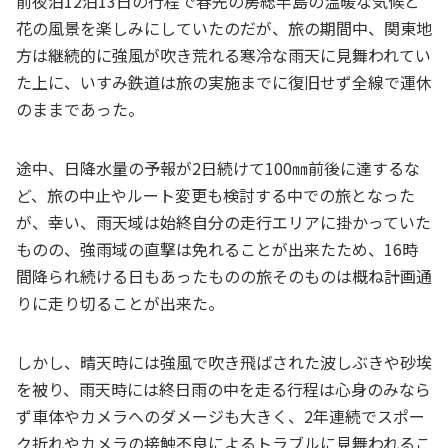
前夜泊12泊13日の行程で春先の房総半島の温暖な気候と
花の風景を楽しみにしていたのだが、旅の期間中、関東地
方は継続的に強風が吹き荒れる寒冷な雨天に見舞われてい
た上に、いすみ鉄道は旅の実施までに復旧せず全線で運休
のままであった。
途中、日降水量の予報が2日続けて100㎜前後に達するな
ど、旅の中止やルート変更も検討する中での旅となった
が、幸い、雨天域は始終自分の走行エリアに掛かっていた
ものの、強雨域の直撃は免れることが出来たため、16時
間降られ続ける日もあったものの旅そのものは概ね計画通
りに走り切ることが出来た。
しかし、晴天時には強風で吹き飛ばされた波しぶきや砂埃
を被り、雨天時には終日雨の中を走る行程は心身のみなら
ず車体やカメラへのダメージも大きく、2年連続でスポー
ク折れやカメラの接触不良によるトラブルに見舞われるこ