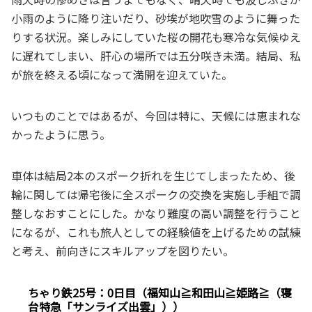
小雨のように降り注いだり、砂埃が地吹雪のように舞った
りする状況。楽しみにしていた桜の開花も寒冷な気候ゆえ
に遅れてしまい、肝心の場所では五分咲き未満。結局、私
が旅を終える頃になって満開を迎えていた。
いつものことではあるが、今回は特に、天候には恵まれな
かったように思う。
車体は結局2本のスポーク折れを生じてしまったため、後
輪に関しては帰宅後に全スポークの交換を実施し手組で調
整しなおすことにした。かなり難度の高い調整を行うこと
になるが、これも旅人としての経験値を上げるための試練
と考え、前向きにスキルアップを図りたい。
ちゃり鉄25号：0日目（福知山≧和田山≧姫路≧（寝
台特急「サンライズ出雲」））