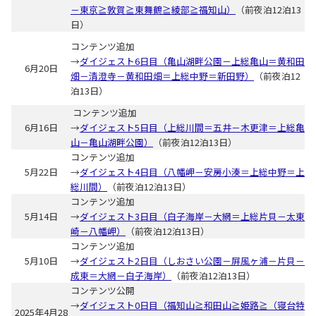
－東京≧敦賀≧東舞鶴≧綾部≧福知山）
（前夜泊12泊13
日）
コンテンツ追加
→
ダイジェスト6日目（亀山湖畔公園－上総亀山＝黄和田
6月20日
畑－清澄寺－黄和田畑＝上総中野＝新田野）
（前夜泊12
泊13日）
コンテンツ追加
6月16日
→
ダイジェスト5日目（上総川間＝五井－木更津＝上総亀
山－亀山湖畔公園）
（前夜泊12泊13日）
コンテンツ追加
5月22日
→
ダイジェスト4日目（八幡岬－安房小湊＝上総中野＝上
総川間）
（前夜泊12泊13日）
コンテンツ追加
5月14日
→
ダイジェスト3日目（白子海岸－大網＝上総片貝－太東
崎－八幡岬）
（前夜泊12泊13日）
コンテンツ追加
5月10日
→
ダイジェスト2日目（しおさい公園－屛風ヶ浦－片貝－
成東＝大網－白子海岸）
（前夜泊12泊13日）
コンテンツ公開
→
ダイジェスト0日目（福知山≧和田山≧姫路≧（寝台特
2025年4月28