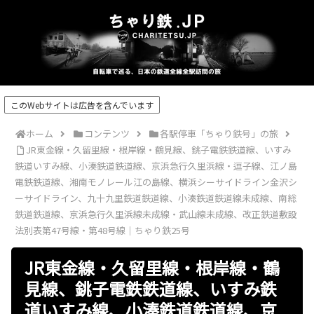
このWebサイトは広告を含んでいます
ホーム
コンテンツ
各駅停車「ちゃり鉄号」の旅
JR東金線・久留里線・根岸線・鶴見線、銚子電鉄鉄道線、いすみ
鉄道いすみ線、小湊鉄道鉄道線、京浜急行久里浜線・逗子線、江ノ島
電鉄鉄道線、湘南モノレール江の島線、横浜シーサイドライン金沢シ
ーサイドライン、九十九里鉄道鉄道線、小湊鉄道鉄道線未成線、南総
鉄道鉄道線、京浜急行久里浜線未成線・武山線未成線、改正鉄道敷設
法別表第47号線・第48号線｜ちゃり鉄25号
JR東金線・久留里線・根岸線・鶴
見線、銚子電鉄鉄道線、いすみ鉄
道いすみ線、小湊鉄道鉄道線、京