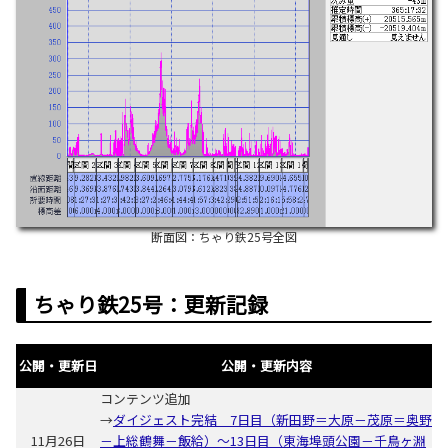
断面図：ちゃり鉄25号全図
ちゃり鉄25号：更新記録
公開・更新日
公開・更新内容
コンテンツ追加
→
ダイジェスト完結 7日目（新田野＝大原－茂原＝奥野
11月26日
－上総鶴舞－飯給）～13日目（東海埠頭公園－千鳥ヶ淵