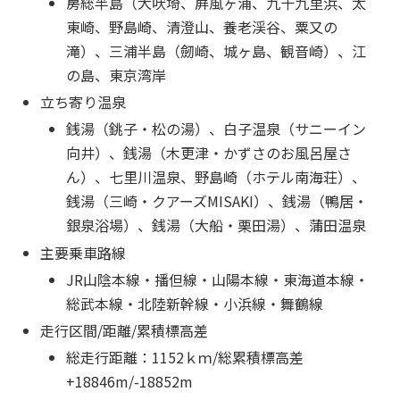
房総半島（犬吠埼、屛風ヶ浦、九十九里浜、太
東崎、野島崎、清澄山、養老渓谷、粟又の
滝）、三浦半島（劒崎、城ヶ島、観音崎）、江
の島、東京湾岸
立ち寄り温泉
銭湯（銚子・松の湯）、白子温泉（サニーイン
向井）、銭湯（木更津・かずさのお風呂屋さ
ん）、七里川温泉、野島崎（ホテル南海荘）、
銭湯（三崎・クアーズMISAKI）、銭湯（鴨居・
銀泉浴場）、銭湯（大船・栗田湯）、蒲田温泉
主要乗車路線
JR山陰本線・播但線・山陽本線・東海道本線・
総武本線・北陸新幹線・小浜線・舞鶴線
走行区間/距離/累積標高差
総走行距離：1152ｋｍ/総累積標高差
+18846m/-18852m