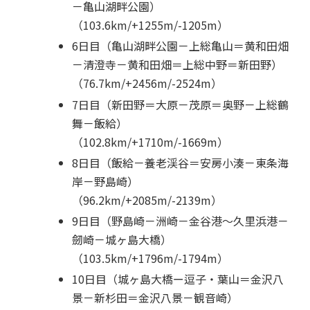
－亀山湖畔公園）
（103.6km/+1255m/-1205m）
6日目（亀山湖畔公園－上総亀山＝黄和田畑
－清澄寺－黄和田畑＝上総中野＝新田野）
（76.7km/+2456m/-2524m）
7日目（新田野＝大原－茂原＝奥野－上総鶴
舞－飯給）
（102.8km/+1710m/-1669m）
8日目（飯給－養老渓谷＝安房小湊－東条海
岸－野島崎）
（96.2km/+2085m/-2139m）
9日目（野島崎－洲崎－金谷港～久里浜港－
劒崎－城ヶ島大橋）
（103.5km/+1796m/-1794m）
10日目（城ヶ島大橋ー逗子・葉山＝金沢八
景－新杉田＝金沢八景－観音崎）