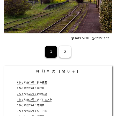
2025.04.28
2025.11.26
1
2
詳細目次
[
閉じる
]
1
ちゃり鉄25号：旅の概要
2
ちゃり鉄25号：走行ルート
3
ちゃり鉄25号：更新記録
4
ちゃり鉄25号：ダイジェスト
5
ちゃり鉄25号：時刻表
6
ちゃり鉄25号：ルート図