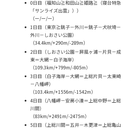
0日目（福知山≧和田山≧姫路≧（寝台特急
「サンライズ出雲」））
（ー/ー/ー）
1日目（東京≧銚子－外川＝銚子－犬吠埼－
外川－しおさい公園）
（34.4km/+290m/-289m）
2日目（しおさい公園－屛風ヶ浦－片貝－成
東＝大網－白子海岸）
（109.3km/+799m/-805m）
3日目（白子海岸－大網＝上総片貝－太東崎
－八幡岬）
（103.4km/+1556m/-1542m）
4日目（八幡岬－安房小湊＝上総中野＝上総
川間）
（83km/+2491m/-2475m）
5日目（上総川間＝五井－木更津＝上総亀山