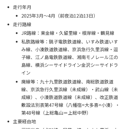
走行年月
2025年3月～4月（前夜泊12泊13日）
走行路線
JR路線：東金線・久留里線・根岸線・鶴見線
私鉄路線等：銚子電鉄鉄道線、いすみ鉄道いす
み線、小湊鉄道鉄道線、京浜急行久里浜線・逗
子線、江ノ島電鉄鉄道線、湘南モノレール江の
島線、横浜シーサイドライン金沢シーサイドラ
イン
廃線等：九十九里鉄道鉄道線、南総鉄道鉄道
線、京浜急行久里浜線（未成線）・武山線（未
成線）、小湊鉄道鉄道線（未成線）、改正鉄道
敷設法別表第47号線（八幡宿=大多喜=小湊）・
第48号線（上総亀山＝上総中野）
主要経由地