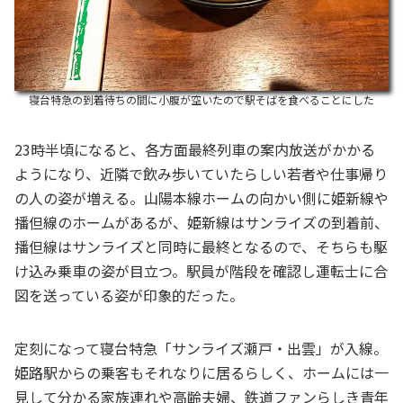
寝台特急の到着待ちの間に小腹が空いたので駅そばを食べることにした
23時半頃になると、各方面最終列車の案内放送がかかる
ようになり、近隣で飲み歩いていたらしい若者や仕事帰り
の人の姿が増える。山陽本線ホームの向かい側に姫新線や
播但線のホームがあるが、姫新線はサンライズの到着前、
播但線はサンライズと同時に最終となるので、そちらも駆
け込み乗車の姿が目立つ。駅員が階段を確認し運転士に合
図を送っている姿が印象的だった。
定刻になって寝台特急「サンライズ瀬戸・出雲」が入線。
姫路駅からの乗客もそれなりに居るらしく、ホームには一
見して分かる家族連れや高齢夫婦、鉄道ファンらしき青年