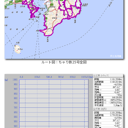
ルート図：ちゃり鉄25号全図