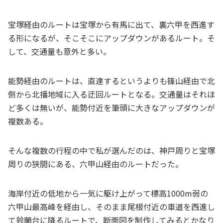
宝塚経由のルートは宝塚から有馬に出て、裏六甲を西進す
る形になるが、そこそこにアップダウンがあるルート。そ
して、交通量も意外と多い。
能勢経由のルートは、直達するというよりも篠山経由で北
側から北播地域に入る迂回ルートとなる。交通量はそれほ
ど多くは無いが、能勢付近を筆頭に大きなアップダウンが
複数ある。
そんな複数の行程の中で私が選んだのは、神戸周りと宝塚
周りの狭間にある、六甲山経由のルートだった。
海岸付近の低地から一気に駆け上がって標高1000m弱の
六甲山最高峰を経由し、そのまま尾根付近の車道を西進し
て鈴蘭台に降るルートで、断面図を制作してみるとかなり