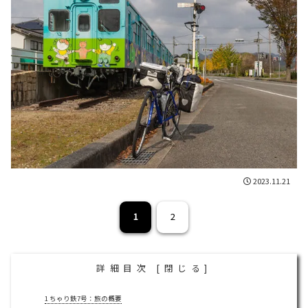
2023.11.21
1
2
詳細目次
[
閉じる
]
1
ちゃり鉄7号：旅の概要