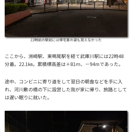
22時前の駅前には帰宅客の姿も見えなかった
ここから、洲崎駅、東鳴尾駅を経て武庫川駅には22時48
分着。22.1㎞。累積標高差は＋81ｍ、－94mであった。
途中、コンビニに寄り道をして翌日の朝食などを手に入
れ、河川敷の橋の下に設営した我が家に帰り、旅路として
は遅い眠りに就いた。