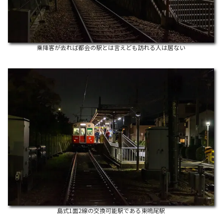
乗降客が去れば都会の駅とは言えども訪れる人は居ない
島式1面2線の交換可能駅である東鳴尾駅