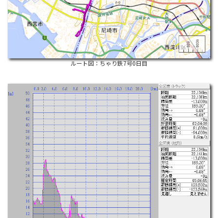
ルート図：ちゃり鉄7号0日目