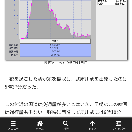
断面図：ちゃり鉄7号1日目
一夜を過ごした我が家を撤収し、武庫川駅を出発したのは
5時37分だった。
この付近の国道は交通量が多いとはいえ、早朝のこの時間
は通行量も少ない。軽快に西進して夙川駅には6時10分
着。7.1㎞。夜明け前ということもあり、駅の周辺はまだ
薄暗かった。
メニュー
ホーム
検索
トップ
サイドバー