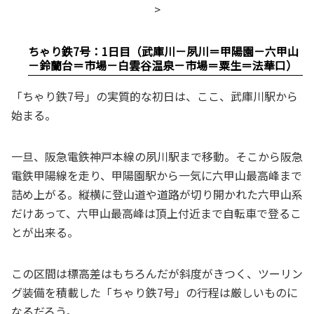
>
ちゃり鉄7号：1日目（武庫川－夙川＝甲陽園－六甲山
－鈴蘭台＝市場－白雲谷温泉－市場＝粟生＝法華口）
「ちゃり鉄7号」の実質的な初日は、ここ、武庫川駅から
始まる。
一旦、阪急電鉄神戸本線の夙川駅まで移動。そこから阪急
電鉄甲陽線を走り、甲陽園駅から一気に六甲山最高峰まで
詰め上がる。縦横に登山道や道路が切り開かれた六甲山系
だけあって、六甲山最高峰は頂上付近まで自転車で登るこ
とが出来る。
この区間は標高差はもちろんだが斜度がきつく、ツーリン
グ装備を積載した「ちゃり鉄7号」の行程は厳しいものに
なるだろう。