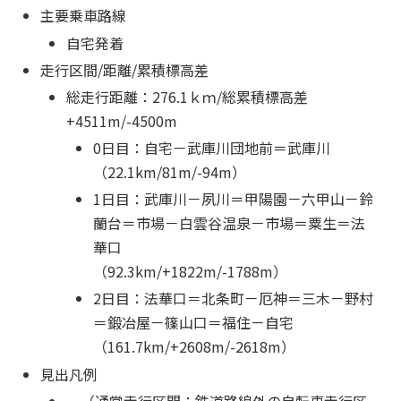
主要乗車路線
自宅発着
走行区間/距離/累積標高差
総走行距離：276.1ｋｍ/総累積標高差
+4511m/-4500m
0日目：自宅－武庫川団地前＝武庫川
（22.1km/81m/-94m）
1日目：武庫川－夙川＝甲陽園－六甲山－鈴
蘭台＝市場－白雲谷温泉－市場＝粟生＝法
華口
（92.3km/+1822m/-1788m）
2日目：法華口＝北条町－厄神＝三木－野村
＝鍛冶屋－篠山口＝福住－自宅
（161.7km/+2608m/-2618m）
見出凡例
－（通常走行区間：鉄道路線外の自転車走行区