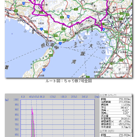
ルート図：ちゃり鉄7号全図