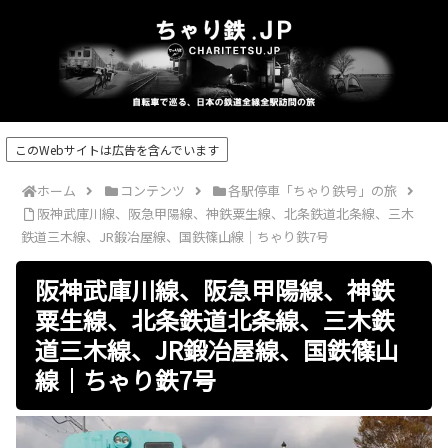
このWebサイトは広告を含んでいます
ホーム
コンテンツ
各駅停車「ちゃり鉄号」の旅
阪神武庫川線、阪急甲陽線、神鉄粟生線、北条鉄道北条線、三木
鉄道三木線、JR鍛冶屋線、国鉄篠山線｜ちゃり鉄7号
阪神武庫川線、阪急甲陽線、神鉄
粟生線、北条鉄道北条線、三木鉄
道三木線、JR鍛冶屋線、国鉄篠山
線｜ちゃり鉄7号