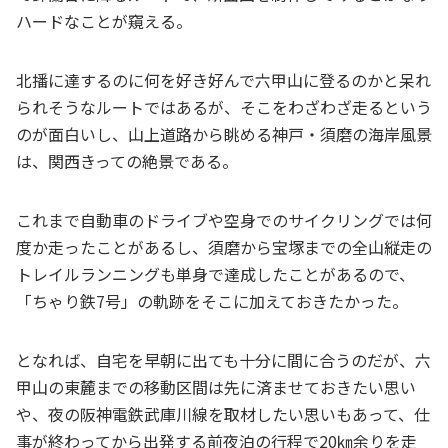
ハードなことが窺える。
北播に達するのに何を好き好んで六甲山に登るのかと呆れ
られそうなルートではあるが、そこをわざわざ走るという
のが面白いし、山上道路から眺める神戸・須磨の海岸風景
は、関西きっての絶景である。
これまで自動車のドライブや空身でのサイクリングでは何
度か走ったことがあるし、須磨から宝塚までの全山縦走の
トレイルランニングも単身で達成したことがあるので、
「ちゃり鉄7号」の軌跡をそこに加えておきたかった。
となれば、自宅を早朝に出ても十分に間に合うのだが、六
甲山の東麓までの移動区間は先に済ませておきたい思い
や、夜の阪神電鉄武庫川線を取材したい思いもあって、仕
事が終わってから出発する前夜泊の行程で20㎞余りを走