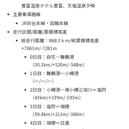
豊富温泉ホテル豊富、天塩温泉夕映
主要乗車路線
JR宗谷本線・函館本線
走行区間/距離/累積標高差
総走行距離：868.3ｋｍ/総累積標高差
+7061m/-7281m
0日目：自宅－舞鶴港
（30.3km/+520m/-548m）
1日目：舞鶴港～小樽港
（ー/ー/ー）
2日目：小樽港－南小樽≧旭川＝塩狩
（43km/+339m/-193m）
3日目：塩狩＝瑞穂
（59.4km/+213m/-366m）
4日目：瑞穂＝日進