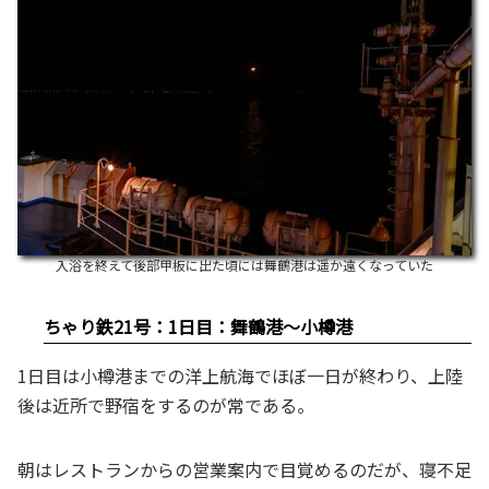
入浴を終えて後部甲板に出た頃には舞鶴港は遥か遠くなっていた
ちゃり鉄21号：1日目：舞鶴港～小樽港
1日目は小樽港までの洋上航海でほぼ一日が終わり、上陸
後は近所で野宿をするのが常である。
朝はレストランからの営業案内で目覚めるのだが、寝不足