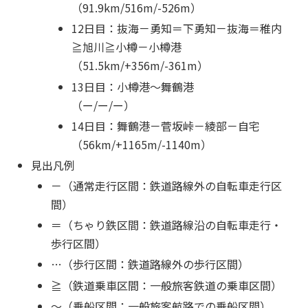
（91.9km/516m/-526m）
12日目：抜海－勇知＝下勇知－抜海＝稚内
≧旭川≧小樽－小樽港
（51.5km/+356m/-361m）
13日目：小樽港～舞鶴港
（ー/ー/ー）
14日目：舞鶴港－菅坂峠－綾部－自宅
（56km/+1165m/-1140m）
見出凡例
－（通常走行区間：鉄道路線外の自転車走行区
間）
＝（ちゃり鉄区間：鉄道路線沿の自転車走行・
歩行区間）
…（歩行区間：鉄道路線外の歩行区間）
≧（鉄道乗車区間：一般旅客鉄道の乗車区間）
～（乗船区間：一般旅客航路での乗船区間）