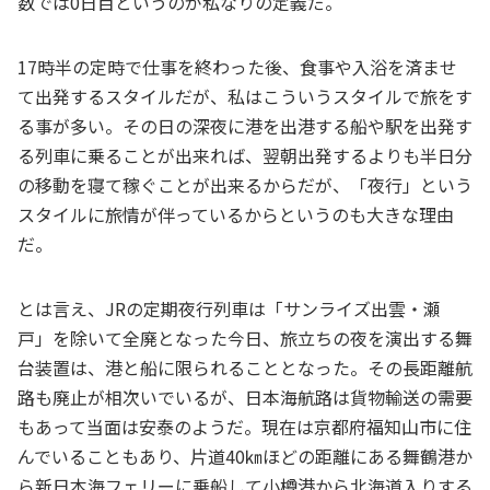
数では0日目というのが私なりの定義だ。
17時半の定時で仕事を終わった後、食事や入浴を済ませ
て出発するスタイルだが、私はこういうスタイルで旅をす
る事が多い。その日の深夜に港を出港する船や駅を出発す
る列車に乗ることが出来れば、翌朝出発するよりも半日分
の移動を寝て稼ぐことが出来るからだが、「夜行」という
スタイルに旅情が伴っているからというのも大きな理由
だ。
とは言え、JRの定期夜行列車は「サンライズ出雲・瀬
戸」を除いて全廃となった今日、旅立ちの夜を演出する舞
台装置は、港と船に限られることとなった。その長距離航
路も廃止が相次いでいるが、日本海航路は貨物輸送の需要
もあって当面は安泰のようだ。現在は京都府福知山市に住
んでいることもあり、片道40㎞ほどの距離にある舞鶴港か
ら新日本海フェリーに乗船して小樽港から北海道入りする