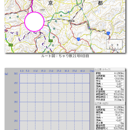
ルート図：ちゃり鉄21号0日目