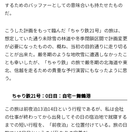
するためのバッファーとしての意味合いも持たせたもの
だ。
こうした計画をもって臨んだ「ちゃり鉄21号」の旅は、
想定していた通り未除雪の林道や冬季閉鎖区間で計画変更
が必要になったものの、概ね、当初の目的通りに走り切る
ことが出来た。厳冬期のような地吹雪に遭遇しなかったこ
とも幸いしたが、「ちゃり鉄」の旅で厳冬期の北海道や東
北、信越を走るための貴重な予行演習にもなったように思
う。
ちゃり鉄21号：0日目：自宅－舞鶴港
この旅は前夜泊13泊14日という行程であるが、私は会社
の仕事が終わってから出発してその日の宿泊地で就寝する
までの短い行程を、「前夜泊」と位置付けている。旅の日