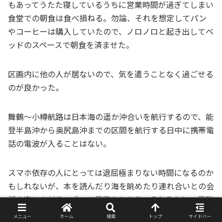
もあってうたた寝しているうちに営業時間が過ぎてしまい
食堂での朝食は食べ損ねる。勿論、それを想定してパン
やコーヒーは購入していたので、ノロノロと起き出してベ
ッドのスペースで朝食を済ませた。
区画内に他の人が居ないので、気を遣うことなく過ごせる
のが良かった。
舞鶴～小樽航路は日本海の遥か沖合いを航行するので、能
登半島沖から奥尻島沖までの区間を航行する日中に携帯電
話の電波が入ることはない。
スマホ依存の人にとっては退屈極まりない時間になるのか
もしれないが、本を読んだり海を眺めたり連れ合いとの会
話を楽しんだり、或いは昼寝をしたり、それぞれに、優雅
な時間の過ごし方をしているようだ。
メニュー
ホーム
検索
トップ
サイドバー