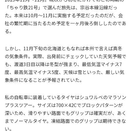
「ちゃり鉄21号」で選んだ旅先は、宗谷本線沿線だっ
た。本来は10月～11月に実施する予定だったのだが、会
社の繁忙期に当たるため予定を一ヶ月後ろ倒ししたのであ
る。
しかし、11月下旬の北海道ともなれば本州で言えば真冬
の気象条件。実際、出発前にチェックしていた天気予報で
も、渡道3日目以降は冬型が強まり、最低気温マイナス7
度、最高気温マイナス5度、天候は雪といった、厳しい気
象条件になることが予報されていた。
私の自転車に装着しているタイヤはシュワルベのマラソン
プラスツアー。サイズは700×42Cでブロックパターンが
深いため、滑りやすい路面でもグリップは確実だが、あく
までノーマルタイヤ。凍結路面でのグリップは期待できな
い。