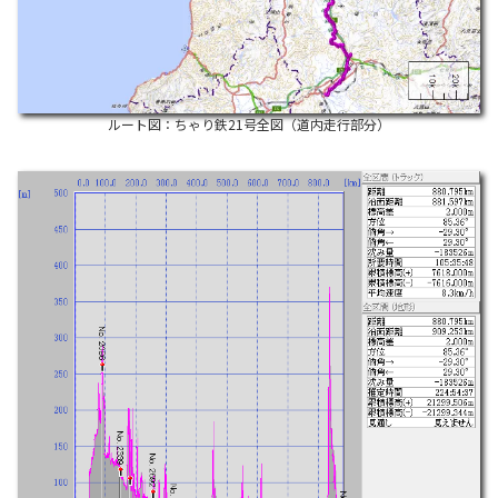
ルート図：ちゃり鉄21号全図（道内走行部分）