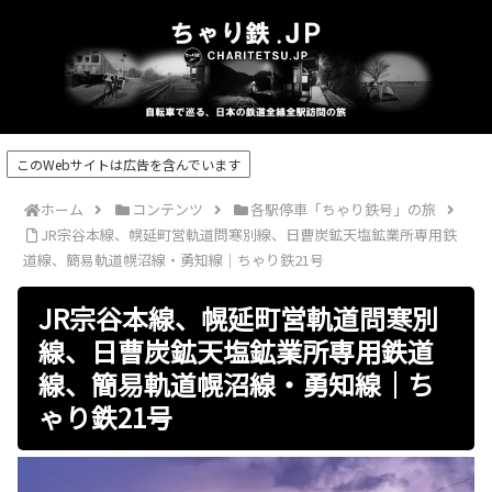
このWebサイトは広告を含んでいます
ホーム
コンテンツ
各駅停車「ちゃり鉄号」の旅
JR宗谷本線、幌延町営軌道問寒別線、日曹炭鉱天塩鉱業所専用鉄
道線、簡易軌道幌沼線・勇知線｜ちゃり鉄21号
JR宗谷本線、幌延町営軌道問寒別
線、日曹炭鉱天塩鉱業所専用鉄道
線、簡易軌道幌沼線・勇知線｜ち
ゃり鉄21号