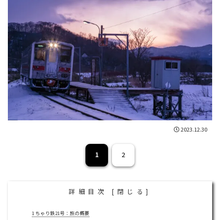
2023.12.30
1
2
詳細目次
[
閉じる
]
1
ちゃり鉄21号：旅の概要