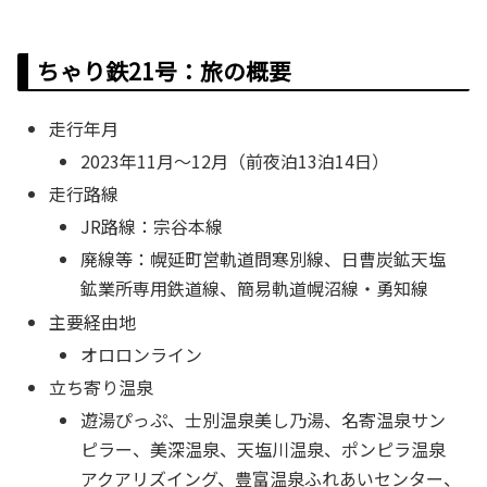
ちゃり鉄21号：旅の概要
走行年月
2023年11月～12月（前夜泊13泊14日）
走行路線
JR路線：宗谷本線
廃線等：幌延町営軌道問寒別線、日曹炭鉱天塩
鉱業所専用鉄道線、簡易軌道幌沼線・勇知線
主要経由地
オロロンライン
立ち寄り温泉
遊湯ぴっぷ、士別温泉美し乃湯、名寄温泉サン
ピラー、美深温泉、天塩川温泉、ポンピラ温泉
アクアリズイング、豊富温泉ふれあいセンター、