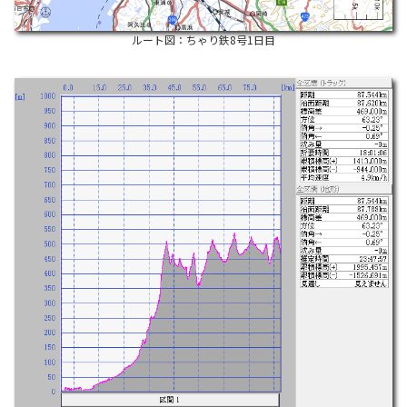
ルート図：ちゃり鉄8号1日目