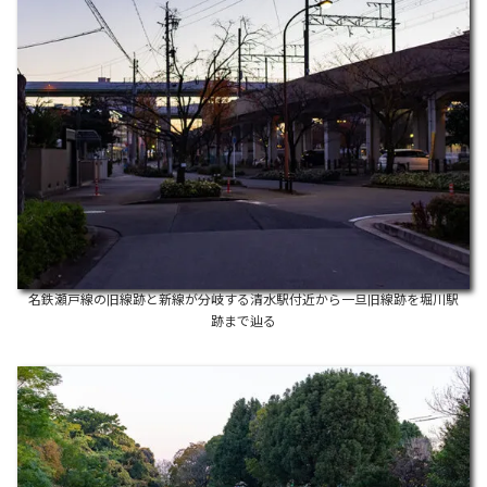
名鉄瀬戸線の旧線跡と新線が分岐する清水駅付近から一旦旧線跡を堀川駅
跡まで辿る