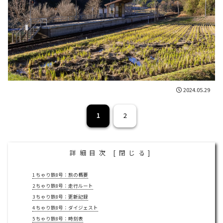
2024.05.29
1
2
詳細目次
[
閉じる
]
1
ちゃり鉄8号：旅の概要
2
ちゃり鉄8号：走行ルート
3
ちゃり鉄8号：更新記録
4
ちゃり鉄8号：ダイジェスト
5
ちゃり鉄8号：時刻表