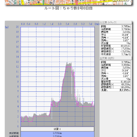
ルート図：ちゃり鉄8号0日目