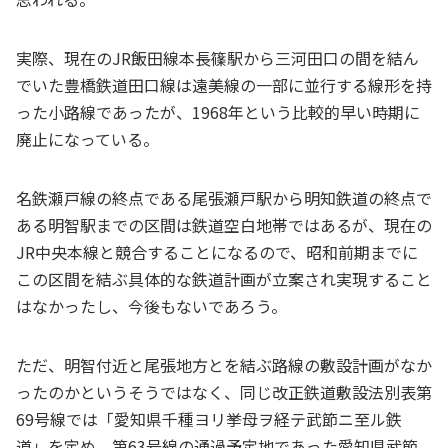
実際、現在のJR飯田線本長篠駅から三河田口の間を結ん
でいた豊橋鉄道田口線は遠美線の一部に並行する線形を持
った小路線であったが、1968年という比較的早い時期に
廃止になっている。
名鉄瀬戸線の終点である尾張瀬戸駅から明知鉄道の終点で
ある明智駅までの区間は鉄道空白地帯ではあるが、現在の
JR中央本線と競合することになるので、昭和前期までに
この区間を結ぶ具体的な鉄道計画が立案され実現すること
はなかったし、今後もないであろう。
ただ、明智付近と尾張地方とを結ぶ路線の敷設計画がなか
ったのかというそうではなく、同じ改正鉄道敷設法別表第
69号線では「愛知県千種ヨリ挙母ヲ経テ武節ニ至ル鉄
道」を定め、第63号線の通過予定地であった愛知県武節