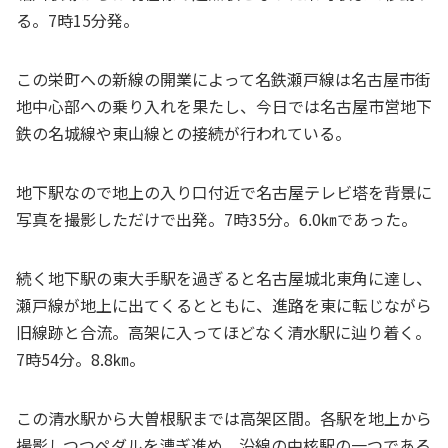
る。7時15分発。
この栄町への新線の開業によって名鉄瀬戸線は名古屋市街
地中心部への乗り入れを果たし、今日では名古屋市営地下
鉄の名城線や東山線との接続が行われている。
地下駅なので地上の入り口付近で名古屋テレビ塔を背景に
写真を撮影しただけで出発。7時35分。6.0㎞であった。
続く地下駅の東大手駅を過ぎると名古屋城北東角に達し、
瀬戸線が地上に出てくるとともに、進路を東に転じながら
旧線跡と合流。高架に入ってほどなく清水駅に辿り着く。
7時54分。8.8㎞。
この清水駅から大曽根駅までは高架区間。各駅を地上から
撮影しつつペダルを漕ぎ進め、沿線の中核駅の一つである