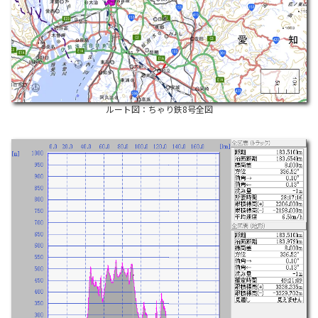
ルート図：ちゃり鉄8号全図