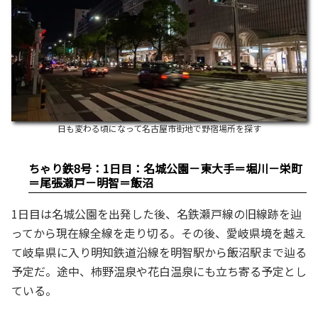
日も変わる頃になって名古屋市街地で野宿場所を探す
ちゃり鉄8号：1日目：名城公園－東大手＝堀川－栄町
＝尾張瀬戸－明智＝飯沼
1日目は名城公園を出発した後、名鉄瀬戸線の旧線跡を辿
ってから現在線全線を走り切る。その後、愛岐県境を越え
て岐阜県に入り明知鉄道沿線を明智駅から飯沼駅まで辿る
予定だ。途中、柿野温泉や花白温泉にも立ち寄る予定とし
ている。