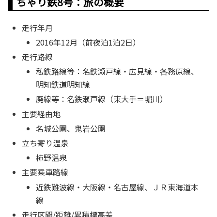
ちゃり鉄8号：旅の概要
走行年月
2016年12月（前夜泊1泊2日）
走行路線
私鉄路線等：名鉄瀬戸線・広見線・各務原線、
明知鉄道明知線
廃線等：名鉄瀬戸線（東大手＝堀川）
主要経由地
名城公園、鬼岩公園
立ち寄り温泉
柿野温泉
主要乗車路線
近鉄難波線・大阪線・名古屋線、ＪＲ東海道本
線
走行区間/距離/累積標高差