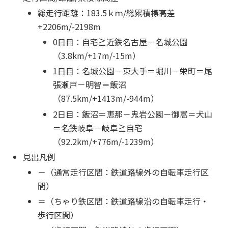
総走行距離：183.5ｋｍ/総累積標高差
+2206m/-2198m
0日目：自宅≧近鉄名古屋－名城公園
（3.8km/+17m/-15m）
1日目：名城公園－東大手＝堀川－栄町＝尾
張瀬戸－明智＝飯沼
（87.5km/+1413m/-944m）
2日目：飯沼＝恵那－鬼岩公園－御嵩＝犬山
＝名鉄岐阜－岐阜≧自宅
（92.2km/+776m/-1239m）
見出凡例
－（通常走行区間：鉄道路線外の自転車走行区
間）
＝（ちゃり鉄区間：鉄道路線沿の自転車走行・
歩行区間）