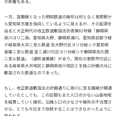
の影響もある。
一方、盲腸線となった明知鉄道の線形は何となく恵那駅か
ら愛知県方面を指向しているように見えるが、その起源を
辿ると大正時代の改正鉄道敷設法別表第63号線「静岡県
掛川ヨリ二俣、愛知県大野、静岡県浦川、愛知県武節ヲ経
テ岐阜県大井ニ至ル鉄道 及大野付近ヨリ分岐シテ愛知県
長篠ニ至ル鉄道 並ニ浦川付近ヨリ分岐シテ静岡県佐久間
ニ至ル鉄道」（通称遠美線）があり、現在の恵那市付近に
ある岐阜県大井地区と静岡県掛川地区とを結ぶ計画の元に
敷設された鉄道なのであった。
もし、改正鉄道敷設法の計画通りに掛川に至る路線が開通
していたとしても、この区間もまた人口の少ない山岳地域
を縦貫していく線形。沿線人口の少なさや線形の不合理さ
から、とても今日まで存続することはできなかったように
思われる。